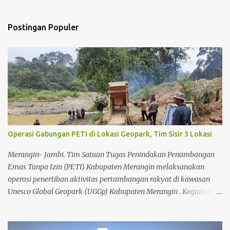
n
t
Postingan Populer
a
r
Operasi Gabungan PETI di Lokasi Geopark, Tim Sisir 3 Lokasi
Merangin- Jambi. Tim Satuan Tugas Penindakan Penambangan
Emas Tanpa Izin (PETI) Kabupaten Merangin melaksanakan
operasi penertiban aktivitas pertambangan rakyat di kawasan
Unesco Global Geopark (UGGp) Kabupaten Merangin . Kegiatan
apel persiapan dilaksanakan pada hari Senin (20/07/2026) sekira
pukul 07.40 Wib bertempat di halaman rumah dinas Bupati
Merangin, Kapolres Merangin yang diwakili oleh Kabag Ops