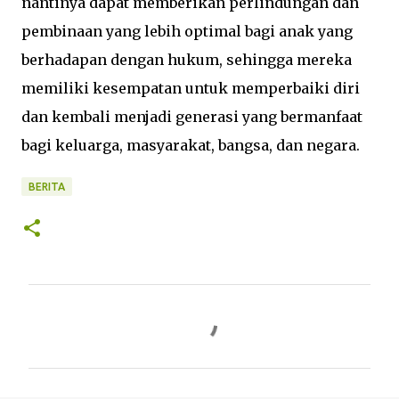
nantinya dapat memberikan perlindungan dan
pembinaan yang lebih optimal bagi anak yang
berhadapan dengan hukum, sehingga mereka
memiliki kesempatan untuk memperbaiki diri
dan kembali menjadi generasi yang bermanfaat
bagi keluarga, masyarakat, bangsa, dan negara.
BERITA
K
o
m
e