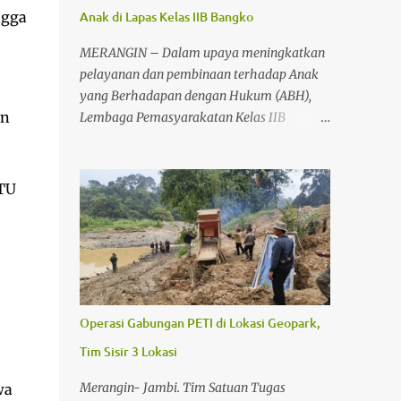
ngga
Anak di Lapas Kelas IIB Bangko
MERANGIN – Dalam upaya meningkatkan
pelayanan dan pembinaan terhadap Anak
yang Berhadapan dengan Hukum (ABH),
an
Lembaga Pemasyarakatan Kelas IIB
Bangko menggelar kegiatan koordinasi dan
pembahasan pembangunan Ruang
Tahanan Khusus Anak, Senin (22/6/2026)
PTU
sekitar pukul 11.00 WIB. Kegiatan tersebut
berlangsung di Lapas Kelas IIB Bangko dan
dihadiri unsur Forum Koordinasi Pimpinan
Daerah (Forkopimda) serta aparat penegak
hukum di Kabupaten Merangin. Koordinasi
tersebut dilakukan sebagai bentuk
Operasi Gabungan PETI di Lokasi Geopark,
sinergitas antarinstansi dalam mendukung
Tim Sisir 3 Lokasi
rencana pembangunan fasilitas khusus bagi
anak yang berhadapan dengan hukum.
Merangin- Jambi. Tim Satuan Tugas
wa
Keberadaan ruang tahanan khusus anak