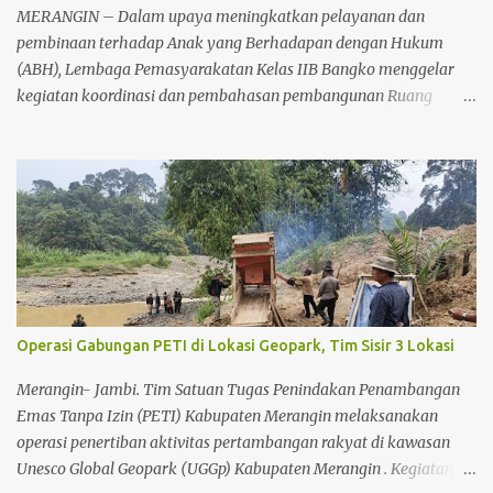
MERANGIN – Dalam upaya meningkatkan pelayanan dan
pembinaan terhadap Anak yang Berhadapan dengan Hukum
(ABH), Lembaga Pemasyarakatan Kelas IIB Bangko menggelar
kegiatan koordinasi dan pembahasan pembangunan Ruang
Tahanan Khusus Anak, Senin (22/6/2026) sekitar pukul 11.00 WIB.
Kegiatan tersebut berlangsung di Lapas Kelas IIB Bangko dan
dihadiri unsur Forum Koordinasi Pimpinan Daerah (Forkopimda)
serta aparat penegak hukum di Kabupaten Merangin. Koordinasi
tersebut dilakukan sebagai bentuk sinergitas antarinstansi dalam
mendukung rencana pembangunan fasilitas khusus bagi anak
yang berhadapan dengan hukum. Keberadaan ruang tahanan
khusus anak dinilai penting guna memberikan pelayanan yang
lebih manusiawi serta menunjang proses pembinaan sesuai
Operasi Gabungan PETI di Lokasi Geopark, Tim Sisir 3 Lokasi
dengan ketentuan perundang-undangan yang berlaku. Kegiatan
dihadiri oleh Kapolres Merangin AKBP Kiki Firmansyah Effendi,
Merangin- Jambi. Tim Satuan Tugas Penindakan Penambangan
S.I.K., M.H., Dandim 0420/Sarko Letkol Inf Yakhya Wisnu Arianto,
Emas Tanpa Izin (PETI) Kabupaten Merangin melaksanakan
Ketua Pengadilan Negeri Bangko Acep Sopian Sauri, S.H., M.H., K...
operasi penertiban aktivitas pertambangan rakyat di kawasan
Unesco Global Geopark (UGGp) Kabupaten Merangin . Kegiatan