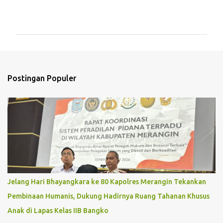
K
o
m
e
n
t
Postingan Populer
a
r
Jelang Hari Bhayangkara ke 80 Kapolres Merangin Tekankan
Pembinaan Humanis, Dukung Hadirnya Ruang Tahanan Khusus
Anak di Lapas Kelas IIB Bangko