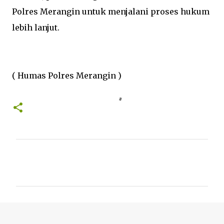
Polres Merangin untuk menjalani proses hukum
lebih lanjut.
( Humas Polres Merangin )
K
o
m
e
n