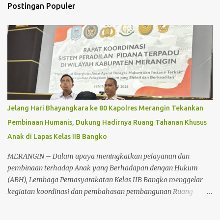
t
Postingan Populer
a
r
Jelang Hari Bhayangkara ke 80 Kapolres Merangin Tekankan
Pembinaan Humanis, Dukung Hadirnya Ruang Tahanan Khusus
Anak di Lapas Kelas IIB Bangko
MERANGIN – Dalam upaya meningkatkan pelayanan dan
pembinaan terhadap Anak yang Berhadapan dengan Hukum
(ABH), Lembaga Pemasyarakatan Kelas IIB Bangko menggelar
kegiatan koordinasi dan pembahasan pembangunan Ruang
Tahanan Khusus Anak, Senin (22/6/2026) sekitar pukul 11.00 WIB.
Kegiatan tersebut berlangsung di Lapas Kelas IIB Bangko dan