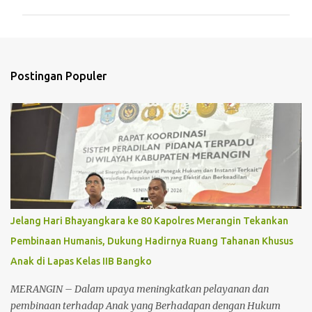
m
e
n
t
Postingan Populer
a
r
Jelang Hari Bhayangkara ke 80 Kapolres Merangin Tekankan
Pembinaan Humanis, Dukung Hadirnya Ruang Tahanan Khusus
Anak di Lapas Kelas IIB Bangko
MERANGIN – Dalam upaya meningkatkan pelayanan dan
pembinaan terhadap Anak yang Berhadapan dengan Hukum