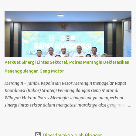
apel persiapan dilaksanakan pada hari Senin (20/07/2026) sekira
pukul 07.40 Wib bertempat di halaman rumah dinas Bupati
Merangin, Kapolres Merangin yang diwakili oleh Kabag Ops
Polres Merangin AKP Edi Bernawan, S.H.,S.Sos memimpin
pelaksanaan apel tersebut, dalam apel tersebut turut dihadiri
Kasat Intelkam Polres Merangin AKP I. B. Made Oka Wijaya, S.H,
Kapolsek Bangko IPTU Andri Sukam, S. Pd, Kapolsek Sungai
Manau IPTU Hari Septriya,S.H, Kabid pengendalian pencemaran
dan kerusakan lingkungan hidup Kab. Merangin Sdr. Sugiono, S.Si,
Perkuat Sinergi Lintas Sektoral, Polres Merangin Deklarasikan
Camat Renah Pembarap, Para Perwira dan Bintara Polres
Penanggulangan Geng Motor
Merangin yang tersprint, Pesonel TNI Kodim 0420/Sarko, Personel
Sat Pol PP Kab. Merangin dan Tim Terpadu Kab. Merangin yang
Merangin - Jambi. Kepolisian Resor Merangin menggelar Rapat
berjumlah sekira 250 personil gabungan. Dalam arahann...
Koordinasi (Rakor) Strategi Penanggulangan Geng Motor di
Wilayah Hukum Polres Merangin sebagai upaya memperkuat
sinergi lintas sektor dalam mengatasi maraknya aksi geng motor.
Kegiatan tersebut berlangsung di Aula Rumah Dinas Bupati
Merangin, pada Rabu (15/7/2026). Rakor dipimpin langsung oleh
Kapolres Merangin AKBP Kiki Firmansyah Efendi, S.I.K., M.H.,
serta dihadiri Bupati Merangin, Dandim 0420 Sarko, Kajari
Diberdayakan oleh Blogger