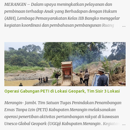
MERANGIN – Dalam upaya meningkatkan pelayanan dan
pembinaan terhadap Anak yang Berhadapan dengan Hukum
(ABH), Lembaga Pemasyarakatan Kelas IIB Bangko menggelar
kegiatan koordinasi dan pembahasan pembangunan Ruang
Tahanan Khusus Anak, Senin (22/6/2026) sekitar pukul 11.00 WIB.
Kegiatan tersebut berlangsung di Lapas Kelas IIB Bangko dan
dihadiri unsur Forum Koordinasi Pimpinan Daerah (Forkopimda)
serta aparat penegak hukum di Kabupaten Merangin. Koordinasi
tersebut dilakukan sebagai bentuk sinergitas antarinstansi dalam
mendukung rencana pembangunan fasilitas khusus bagi anak
yang berhadapan dengan hukum. Keberadaan ruang tahanan
khusus anak dinilai penting guna memberikan pelayanan yang
lebih manusiawi serta menunjang proses pembinaan sesuai
Operasi Gabungan PETI di Lokasi Geopark, Tim Sisir 3 Lokasi
dengan ketentuan perundang-undangan yang berlaku. Kegiatan
dihadiri oleh Kapolres Merangin AKBP Kiki Firmansyah Effendi,
Merangin- Jambi. Tim Satuan Tugas Penindakan Penambangan
S.I.K., M.H., Dandim 0420/Sarko Letkol Inf Yakhya Wisnu Arianto,
Emas Tanpa Izin (PETI) Kabupaten Merangin melaksanakan
Ketua Pengadilan Negeri Bangko Acep Sopian Sauri, S.H., M.H., K...
operasi penertiban aktivitas pertambangan rakyat di kawasan
Unesco Global Geopark (UGGp) Kabupaten Merangin . Kegiatan