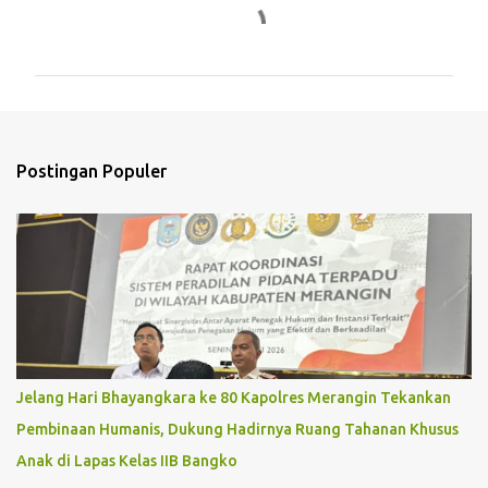
K
o
m
e
n
t
Postingan Populer
a
r
Jelang Hari Bhayangkara ke 80 Kapolres Merangin Tekankan
Pembinaan Humanis, Dukung Hadirnya Ruang Tahanan Khusus
Anak di Lapas Kelas IIB Bangko