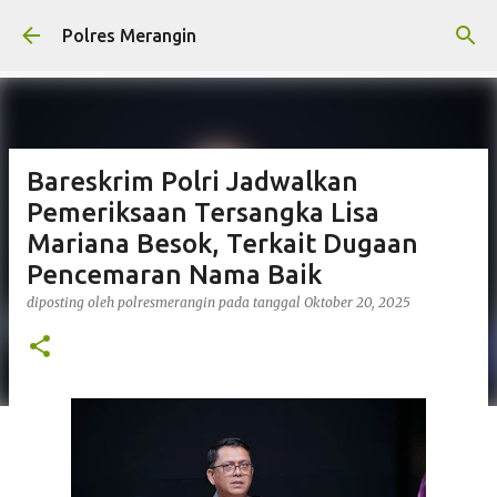
Langsung ke konten utama
Polres Merangin
Bareskrim Polri Jadwalkan
Pemeriksaan Tersangka Lisa
Mariana Besok, Terkait Dugaan
Pencemaran Nama Baik
diposting oleh
polresmerangin
pada tanggal
Oktober 20, 2025