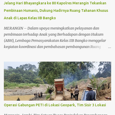
Jelang Hari Bhayangkara ke 80 Kapolres Merangin Tekankan
Pembinaan Humanis, Dukung Hadirnya Ruang Tahanan Khusus
Anak di Lapas Kelas IIB Bangko
MERANGIN – Dalam upaya meningkatkan pelayanan dan
pembinaan terhadap Anak yang Berhadapan dengan Hukum
(ABH), Lembaga Pemasyarakatan Kelas IIB Bangko menggelar
kegiatan koordinasi dan pembahasan pembangunan Ruang
Tahanan Khusus Anak, Senin (22/6/2026) sekitar pukul 11.00 WIB.
Kegiatan tersebut berlangsung di Lapas Kelas IIB Bangko dan
dihadiri unsur Forum Koordinasi Pimpinan Daerah (Forkopimda)
serta aparat penegak hukum di Kabupaten Merangin. Koordinasi
tersebut dilakukan sebagai bentuk sinergitas antarinstansi dalam
mendukung rencana pembangunan fasilitas khusus bagi anak
yang berhadapan dengan hukum. Keberadaan ruang tahanan
khusus anak dinilai penting guna memberikan pelayanan yang
lebih manusiawi serta menunjang proses pembinaan sesuai
Operasi Gabungan PETI di Lokasi Geopark, Tim Sisir 3 Lokasi
dengan ketentuan perundang-undangan yang berlaku. Kegiatan
dihadiri oleh Kapolres Merangin AKBP Kiki Firmansyah Effendi,