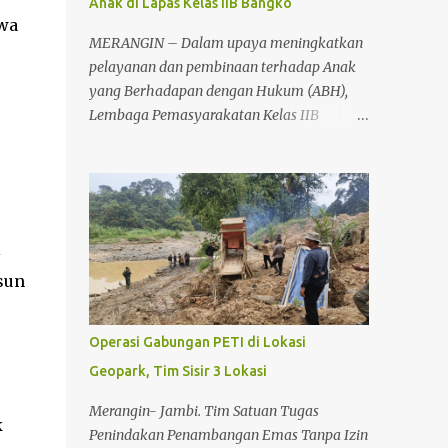
Anak di Lapas Kelas IIB Bangko
hwa
MERANGIN – Dalam upaya meningkatkan
pelayanan dan pembinaan terhadap Anak
yang Berhadapan dengan Hukum (ABH),
Lembaga Pemasyarakatan Kelas IIB
Bangko menggelar kegiatan koordinasi dan
pembahasan pembangunan Ruang
Tahanan Khusus Anak, Senin (22/6/2026)
sekitar pukul 11.00 WIB. Kegiatan tersebut
berlangsung di Lapas Kelas IIB Bangko dan
i
dihadiri unsur Forum Koordinasi Pimpinan
sun
Daerah (Forkopimda) serta aparat penegak
hukum di Kabupaten Merangin. Koordinasi
tersebut dilakukan sebagai bentuk
Operasi Gabungan PETI di Lokasi
sinergitas antarinstansi dalam mendukung
Geopark, Tim Sisir 3 Lokasi
rencana pembangunan fasilitas khusus bagi
anak yang berhadapan dengan hukum.
Merangin- Jambi. Tim Satuan Tugas
k
Keberadaan ruang tahanan khusus anak
Penindakan Penambangan Emas Tanpa Izin