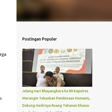
Postingan Populer
rga
Jelang Hari Bhayangkara ke 80 Kapolres
n
Merangin Tekankan Pembinaan Humanis,
Dukung Hadirnya Ruang Tahanan Khusus