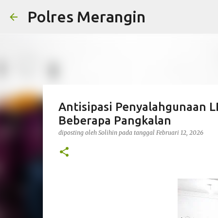
Polres Merangin
Antisipasi Penyalahgunaan L
Beberapa Pangkalan
diposting oleh
Solihin
pada tanggal
Februari 12, 2026