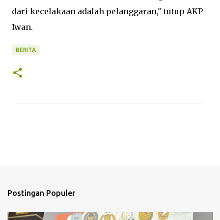
dari kecelakaan adalah pelanggaran," tutup AKP
Iwan.
BERITA
K
o
m
e
n
t
Postingan Populer
a
r