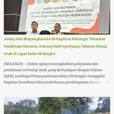
Jelang Hari Bhayangkara ke 80 Kapolres Merangin Tekankan
Pembinaan Humanis, Dukung Hadirnya Ruang Tahanan Khusus
Anak di Lapas Kelas IIB Bangko
MERANGIN – Dalam upaya meningkatkan pelayanan dan
pembinaan terhadap Anak yang Berhadapan dengan Hukum
(ABH), Lembaga Pemasyarakatan Kelas IIB Bangko menggelar
kegiatan koordinasi dan pembahasan pembangunan Ruang
Tahanan Khusus Anak, Senin (22/6/2026) sekitar pukul 11.00 WIB.
Kegiatan tersebut berlangsung di Lapas Kelas IIB Bangko dan
dihadiri unsur Forum Koordinasi Pimpinan Daerah (Forkopimda)
serta aparat penegak hukum di Kabupaten Merangin. Koordinasi
tersebut dilakukan sebagai bentuk sinergitas antarinstansi dalam