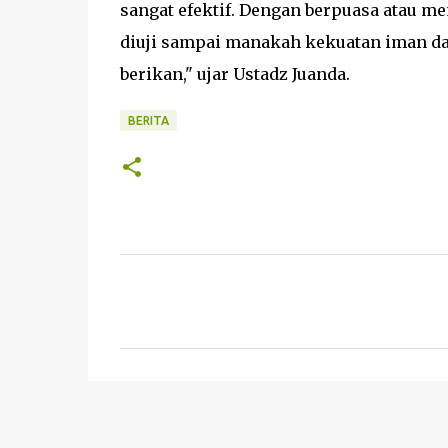
sangat efektif. Dengan berpuasa atau men
diuji sampai manakah kekuatan iman da
berikan," ujar Ustadz Juanda.
BERITA
K
o
m
e
n
t