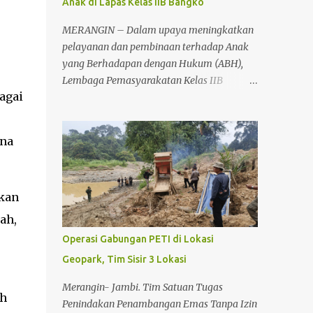
Anak di Lapas Kelas IIB Bangko
MERANGIN – Dalam upaya meningkatkan
pelayanan dan pembinaan terhadap Anak
yang Berhadapan dengan Hukum (ABH),
Lembaga Pemasyarakatan Kelas IIB
agai
Bangko menggelar kegiatan koordinasi dan
pembahasan pembangunan Ruang
Tahanan Khusus Anak, Senin (22/6/2026)
una
sekitar pukul 11.00 WIB. Kegiatan tersebut
berlangsung di Lapas Kelas IIB Bangko dan
dihadiri unsur Forum Koordinasi Pimpinan
ikan
Daerah (Forkopimda) serta aparat penegak
hukum di Kabupaten Merangin. Koordinasi
ah,
tersebut dilakukan sebagai bentuk
Operasi Gabungan PETI di Lokasi
sinergitas antarinstansi dalam mendukung
Geopark, Tim Sisir 3 Lokasi
rencana pembangunan fasilitas khusus bagi
anak yang berhadapan dengan hukum.
Merangin- Jambi. Tim Satuan Tugas
ah
Keberadaan ruang tahanan khusus anak
Penindakan Penambangan Emas Tanpa Izin