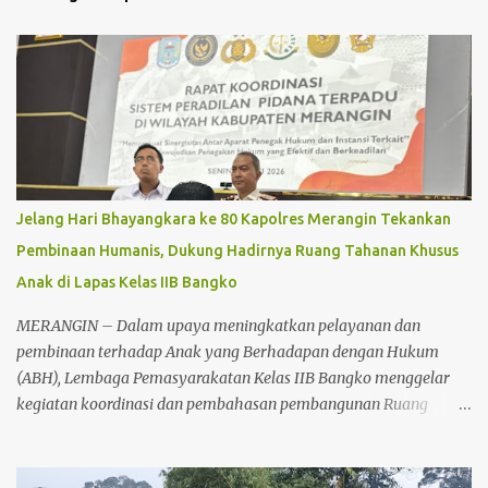
a
r
Jelang Hari Bhayangkara ke 80 Kapolres Merangin Tekankan
Pembinaan Humanis, Dukung Hadirnya Ruang Tahanan Khusus
Anak di Lapas Kelas IIB Bangko
MERANGIN – Dalam upaya meningkatkan pelayanan dan
pembinaan terhadap Anak yang Berhadapan dengan Hukum
(ABH), Lembaga Pemasyarakatan Kelas IIB Bangko menggelar
kegiatan koordinasi dan pembahasan pembangunan Ruang
Tahanan Khusus Anak, Senin (22/6/2026) sekitar pukul 11.00 WIB.
Kegiatan tersebut berlangsung di Lapas Kelas IIB Bangko dan
dihadiri unsur Forum Koordinasi Pimpinan Daerah (Forkopimda)