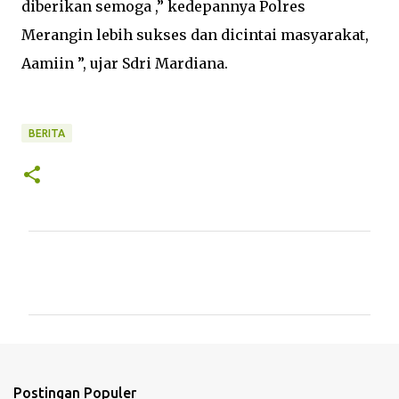
diberikan semoga ,” kedepannya Polres
Merangin lebih sukses dan dicintai masyarakat,
Aamiin ”, ujar Sdri Mardiana.
BERITA
K
o
m
e
n
t
Postingan Populer