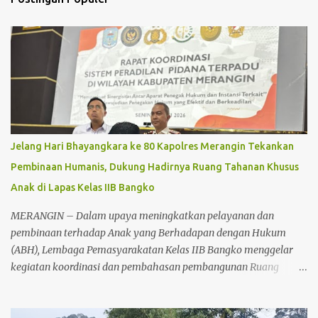
a
r
Jelang Hari Bhayangkara ke 80 Kapolres Merangin Tekankan
Pembinaan Humanis, Dukung Hadirnya Ruang Tahanan Khusus
Anak di Lapas Kelas IIB Bangko
MERANGIN – Dalam upaya meningkatkan pelayanan dan
pembinaan terhadap Anak yang Berhadapan dengan Hukum
(ABH), Lembaga Pemasyarakatan Kelas IIB Bangko menggelar
kegiatan koordinasi dan pembahasan pembangunan Ruang
Tahanan Khusus Anak, Senin (22/6/2026) sekitar pukul 11.00 WIB.
Kegiatan tersebut berlangsung di Lapas Kelas IIB Bangko dan