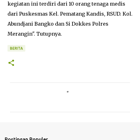
kegiatan ini terdiri dari 10 orang tenaga medis
dari Puskesmas Kel. Pematang Kandis, RSUD. Kol.
Abundjani Bangko dan Si Dokkes Polres
Merangin". Tutupnya.
BERITA
K
o
m
e
n
t
Postingan Populer