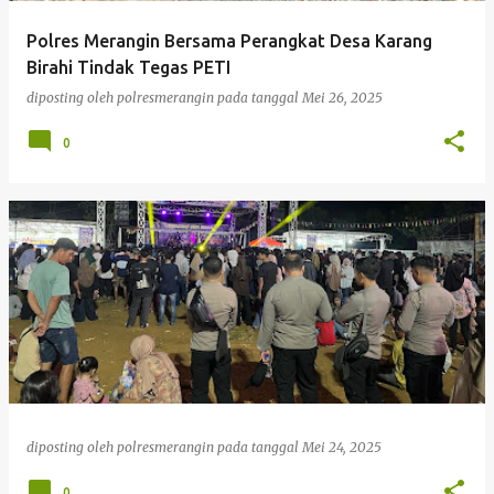
g
Polres Merangin Bersama Perangkat Desa Karang
a
Birahi Tindak Tegas PETI
n
diposting oleh
polresmerangin
pada tanggal
Mei 26, 2025
0
diposting oleh
polresmerangin
pada tanggal
Mei 24, 2025
0