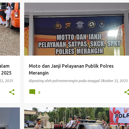
PELAYANAN
alam
Moto dan Janji Pelayanan Publik Polres
) 2025
Merangin
22, 2025
diposting oleh
polresmerangin
pada tanggal
Oktober 21, 2025
0
BERITA