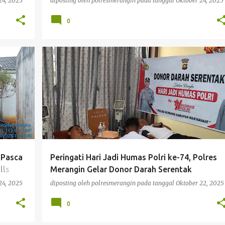
24, 2025
diposting oleh
polresmerangin
pada tanggal
Oktober 24, 2025
0
BERITA
 Pasca
Peringati Hari Jadi Humas Polri ke-74, Polres
lls
Merangin Gelar Donor Darah Serentak
24, 2025
diposting oleh
polresmerangin
pada tanggal
Oktober 22, 2025
0