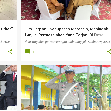
Curhat”
Tim Terpadu Kabupaten Merangin, Menindak
h
Lanjuti Permasalahan Yang Terjadi Di Desa
Renah Alai
31, 2025
diposting oleh
polresmerangin
pada tanggal
Oktober 29, 2025
0
BERITA