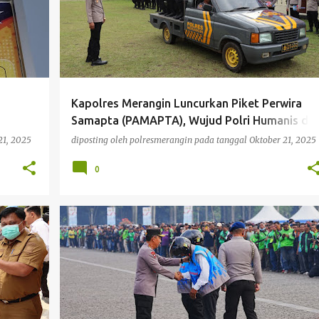
Kapolres Merangin Luncurkan Piket Perwira
Samapta (PAMAPTA), Wujud Polri Humanis da
Responsif
21, 2025
diposting oleh
polresmerangin
pada tanggal
Oktober 21, 2025
0
NASIONAL