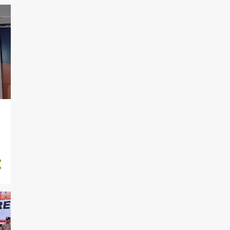
Merangin, Menindak
Lanjuti P...
Kapolres Merangin Hadiri
Upacara Hari Sumpah
Pemud...
Aiptu Imam Teguh Jadi
Pembina Upacara di MIN 1
Mer...
Sat Binmas Polres Merangin
Gelar Jumat Curhat Bers...
Kapolres Merangin Terima
Mushaf Al-Qur’an dari Wak...
Polisi Lakukan Identifikasi
dan Evakuasi Pasca Keb...
Peringati Hari Jadi Humas
Polri ke-74, Polres Mera...
Polres Merangin Berikan
Pengamanan Dalam