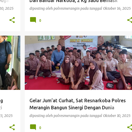
 Dugaan
Dan Bandar Narkoba, 2 Kg Sabu Berhasil
Diamankan.
20, 2025
diposting oleh
polresmerangin
pada tanggal
Oktober 16, 2025
0
BERITA
ng
Gelar Jum’at Curhat, Sat Resnarkoba Polres
i
Merangin Bangun Sinergi Dengan Dunia
Pendidikan, Guna Cegah Penyalahgunaan
13, 2025
diposting oleh
polresmerangin
pada tanggal
Oktober 10, 2025
Narkoba
0