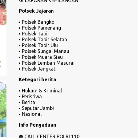
🔘
LAPORAN KEHILANGAN
Polsek Jajaran
▪️ Polsek Bangko
▪️ Polsek Pamenang
▪️ Polsek Tabir
▪️ Polsek Tabir Selatan
▪️ Polsek Tabir Ulu
▪️ Polsek Sungai Manau
▪️ Polsek Muara Siau
▪️ Polsek Lembah Masurai
▪️ Polsek Jangkat
Ketegori berita
▪️ Hukum & Kriminal
▪️ Peristiwa
▪️ Berita
▪️ Seputar Jambi
▪️ Nasional
Info Pengaduan
☎️
CALL CENTER POLRI 110