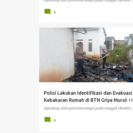
diposting oleh
polresmerangin
pada tanggal
Oktober 
0
BERITA
Polisi Lakukan Identifikasi dan Evakuasi
Kebakaran Rumah di BTN Griya Murak Hi
Bangko
diposting oleh
polresmerangin
pada tanggal
Oktober 
0