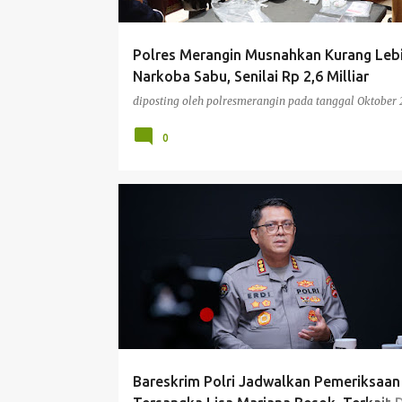
Polres Merangin Musnahkan Kurang Lebi
Narkoba Sabu, Senilai Rp 2,6 Milliar
diposting oleh
polresmerangin
pada tanggal
Oktober 
0
BERITA
NASIONAL
Bareskrim Polri Jadwalkan Pemeriksaan