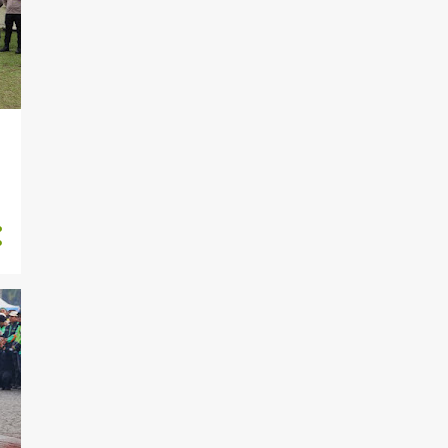
Mempering...
Moto dan Janji Pelayanan
Publik Polres Merangin
Time Line Pelayanan SIM
Kapolres Merangin
Luncurkan Piket Perwira
n
Samapta ...
Polres Merangin
Musnahkan Kurang Lebih 2
Kg Narkob...
Hadiri Apel Ojol Kamtibmas,
Kapolri Ajak Bersinerg...
Bareskrim Polri Jadwalkan
Pemeriksaan Tersangka Li...
Satresnarkoba Polres
Merangin Tangkap Kurir
Dan Ba...