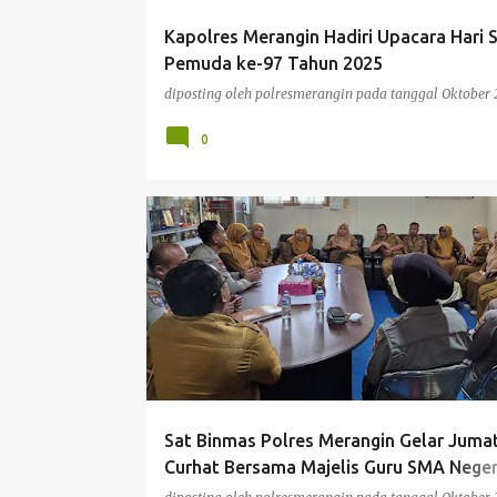
Kapolres Merangin Hadiri Upacara Hari
Pemuda ke-97 Tahun 2025
diposting oleh
polresmerangin
pada tanggal
Oktober 
0
BERITA
Sat Binmas Polres Merangin Gelar Juma
Curhat Bersama Majelis Guru SMA Neger
Merangin