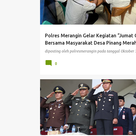
t
i
n
g
Polres Merangin Gelar Kegiatan “Jumat 
a
Bersama Masyarakat Desa Pinang Mera
n
diposting oleh
polresmerangin
pada tanggal
Oktober 
0
BERITA