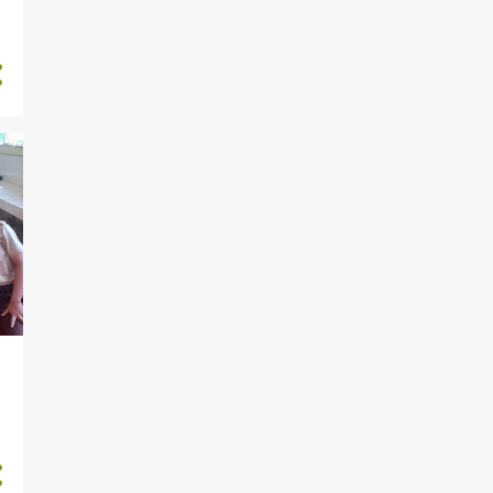
SPKT
STANDAR PELAYANAN
SKCK
PERSYARATAN PEMBUATAN
SKCK
PELAYANAN OFFLINE SKCK
STANDAR PELAYANAN
SKCK
MEKANISME SKCK
MAKLUMAT PELAYANAN
PELAKSANAAN SURVEI
KEPUASAN MASYARAKAT
TERHADAP PE...
MAKLUMAT PELAYANAN
DENGAN PROSEDUR
PELAYANAN SIM