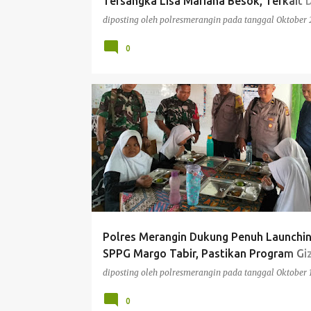
Tersangka Lisa Mariana Besok, Terkait
Pencemaran Nama Baik
diposting oleh
polresmerangin
pada tanggal
Oktober 
0
BERITA
Polres Merangin Dukung Penuh Launchi
SPPG Margo Tabir, Pastikan Program Giz
Tepat Sasaran
diposting oleh
polresmerangin
pada tanggal
Oktober 
0