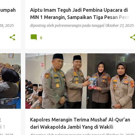
 Sumpah
Aiptu Imam Teguh Jadi Pembina Upacara di
MIN 1 Merangin, Sampaikan Tiga Pesan Pentin
untuk Siswa
28, 2025
diposting oleh
polresmerangin
pada tanggal
Oktober 27, 2025
0
BERITA
t
Kapolres Merangin Terima Mushaf Al-Qur’an
i 1
dari Wakapolda Jambi Yang di Wakili
Wakapolres Merangin