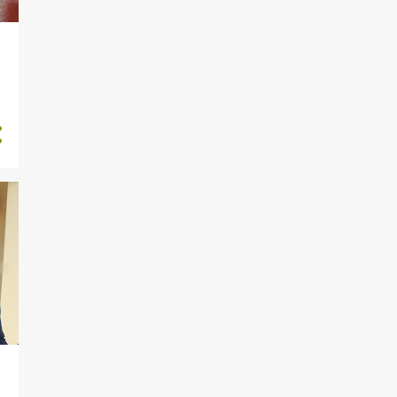
Polres Merangin Dukung
Penuh Launching SPPG
Margo ...
Gelar Jum’at Curhat, Sat
Resnarkoba Polres
Merangi...
Polres Merangin Tanam
Jagung Serentak Secara
Nasio...
SPKT Polres Merangin Raih
Penghargaan Pelayanan
Te...
Polres Merangin Gelar
Jumat Curhat di Kecamatan
Na...
Pengisian Survei Kepuasan
Masyarakat (SPKT) Polres...
MEKANISME PELAYANAN